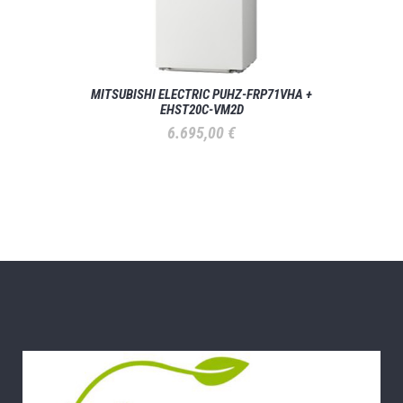
MITSUBISHI ELECTRIC PUHZ-FRP71VHA +
EHST20C-VM2D
6.695,00
€